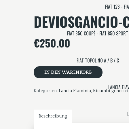
FIAT 126 - FI
DEVIOSGANCIO-C
FIAT 850 COUPÉ - FIAT 850 SPORT
€
250.00
FIAT TOPOLINO A / B / C
Deviosgancio-
cambioluci
IN DEN WARENKORB
LANCIA
FLAMINIA
LANCIA FLAV
Kategorien:
Lancia Flaminia
,
Ricambi generic
2.8
Menge
Beschreibung