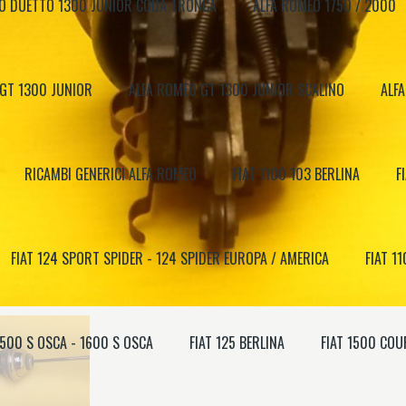
O DUETTO 1300 JUNIOR CODA TRONCA
ALFA ROMEO 1750 / 2000
 GT 1300 JUNIOR
ALFA ROMEO GT 1300 JUNIOR SCALINO
ALFA
RICAMBI GENERICI ALFA ROMEO
FIAT 1100 103 BERLINA
F
FIAT 124 SPORT SPIDER - 124 SPIDER EUROPA / AMERICA
FIAT 11
1500 S OSCA - 1600 S OSCA
FIAT 125 BERLINA
FIAT 1500 COU