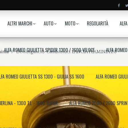
ALTRI MARCHI
AUTO
MOTO
REGOLARITÀ
ALFA
ALFA ROMEO GIULIETTA SPIDER 1300 / 1600 VELOCE
ALFA ROMEO 
minia
Deviosgancio-cambioluci LANCIA FLAMINIA 2.8
LFA ROMEO GIULIETTA SS 1300 - GIULIA SS 1600
ALFA ROMEO GIULIE
ERLINA - 1300 T.I. - 1600 SUPER
ALFA ROMEO 2000 / 2600 SPRINT